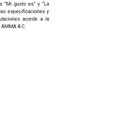
as “Mi gusto es” y “La
las especificaciones y
gulaciones acorde a la
r AMMA A.C.