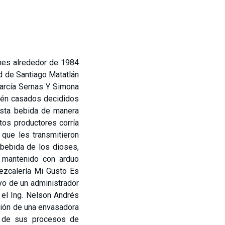
nes alrededor de 1984
d de Santiago Matatlán
García Sernas Y Simona
ién casados decididos
 esta bebida de manera
tos productores corría
que les transmitieron
 bebida de los dioses,
n mantenido con arduo
ezcalería Mi Gusto Es
oyo de un administrador
 el Ing. Nelson Andrés
ción de una envasadora
o de sus procesos de