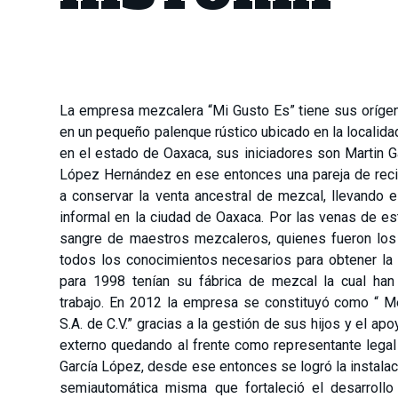
La empresa mezcalera “Mi Gusto Es” tiene sus oríge
en un pequeño palenque rústico ubicado en la localida
en el estado de Oaxaca, sus iniciadores son Martin 
López Hernández en ese entonces una pareja de rec
a conservar la venta ancestral de mezcal, llevando
informal en la ciudad de Oaxaca. Por las venas de es
sangre de maestros mezcaleros, quienes fueron los 
todos los conocimientos necesarios para obtener la
para 1998 tenían su fábrica de mezcal la cual ha
trabajo. En 2012 la empresa se constituyó como “ M
S.A. de C.V.” gracias a la gestión de sus hijos y el ap
externo quedando al frente como representante legal
García López, desde ese entonces se logró la instala
semiautomática misma que fortaleció el desarroll